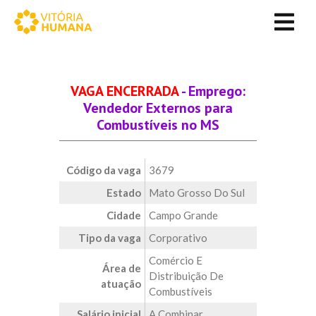
VAGA ENCERRADA
- Emprego:
Vendedor Externos para
Combustíveis no MS
Código da vaga
3679
Estado
Mato Grosso Do Sul
Cidade
Campo Grande
Tipo da vaga
Corporativo
Comércio E
Área de
Distribuição De
atuação
Combustíveis
Salário inicial
A Combinar