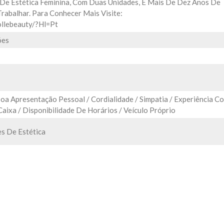
De Estética Feminina, Com Duas Unidades, E Mais De Dez Anos De
rabalhar. Para Conhecer Mais Visite:
llebeauty/?hl=pt
ões
oa Apresentação Pessoal / Cordialidade / Simpatia / Experiência C
ixa / Disponibilidade De Horários / Veículo Próprio
s De Estética