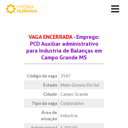
VAGA ENCERRADA
- Emprego:
PCD Auxiliar administrativo
para Industria de Balanças em
Campo Grande MS
Código da vaga
3547
Estado
Mato Grosso Do Sul
Cidade
Campo Grande
Tipo da vaga
Corporativo
Área de
Industria
atuação
Salário inicial
1.200,00