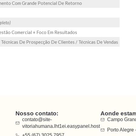
mento Com Grande Potencial De Retorno
pleto)
estão Comercial + Foco Em Resultados
 Técnicas De Prospecção De Clientes / Técnicas De Vendas
Nosso contato:
Aonde esta
contato@site-
Campo Grand
vitoriahumana.lht1ei.easypanel.host
Porto Alegre 
+55 (67) 3025.7957