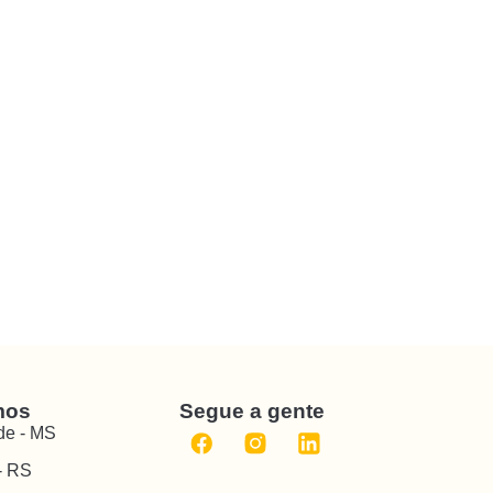
mos
Segue a gente
e - MS
- RS