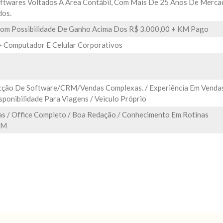
twares Voltados À Área Contábil, Com Mais De 25 Anos De Merca
dos.
Com Possibilidade De Ganho Acima Dos R$ 3.000,00 + KM Pago
+ Computador E Celular Corporativos
cção De Software/CRM/Vendas Complexas. / Experiência Em Venda
sponibilidade Para Viagens / Veiculo Próprio
s / Office Completo / Boa Redação / Conhecimento Em Rotinas
RM