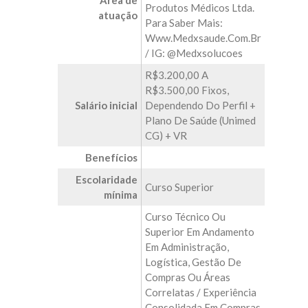
Área de
Produtos Médicos Ltda.
atuação
Para Saber Mais:
Www.medxsaude.com.br
/ IG: @medxsolucoes
R$3.200,00 A
R$3.500,00 Fixos,
Salário inicial
Dependendo Do Perfil +
Plano De Saúde (Unimed
CG) + VR
Benefícios
Escolaridade
Curso Superior
mínima
Curso Técnico Ou
Superior Em Andamento
Em Administração,
Logística, Gestão De
Compras Ou Áreas
Correlatas / Experiência
Consolidada Em Compras