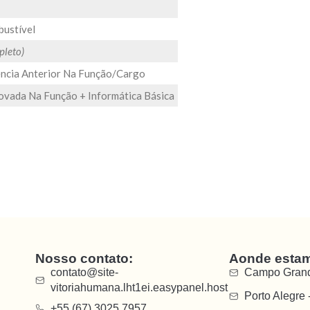
bustível
pleto)
ncia Anterior Na Função/cargo
ovada Na Função + Informática Básica
Nosso contato:
Aonde esta
contato@site-
Campo Grand
vitoriahumana.lht1ei.easypanel.host
Porto Alegre 
+55 (67) 3025.7957