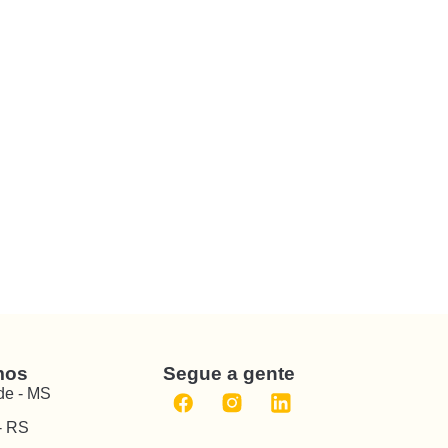
mos
Segue a gente
e - MS
- RS