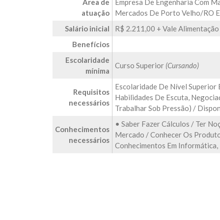
Área de
Empresa De Engenharia Com Mai
atuação
Mercados De Porto Velho/RO 
Salário inicial
R$ 2.211,00 + Vale Alimentaçã
Benefícios
Escolaridade
Curso Superior
(Cursando)
mínima
Escolaridade De Nível Superior
Requisitos
Habilidades De Escuta, Negociaç
necessários
Trabalhar Sob Pressão) / Dispo
• Saber Fazer Cálculos / Ter N
Conhecimentos
Mercado / Conhecer Os Produto
necessários
Conhecimentos Em Informática, 