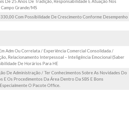
s De 25 Anos De Tradição, Responsabilidade E Atuação Nos
E Campo Grande/MS
o 330,00 Com Possibilidade De Crescimento Conforme Desempenho
 Em Adm Ou Correlata / Experiência Comercial Consolidada /
ão, Relacionamento Interpessoal – Inteligência Emocional (saber
nibilidade De Horários Para HE
oção De Administração / Ter Conhecimentos Sobre As Novidades Do
s E Os Procedimentos Da Área Dentro Da SBS E Bons
Especialmente O Pacote Office.