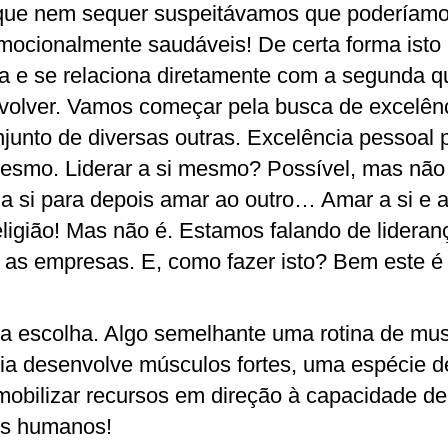
que nem sequer suspeitávamos que poderíamos
mocionalmente saudáveis! De certa forma isto 
ça e se relaciona diretamente com a segunda q
olver. Vamos começar pela busca de excelênc
unto de diversas outras. Excelência pessoal p
 mesmo. Liderar a si mesmo? Possível, mas não
a si para depois amar ao outro… Amar a si e a
gião! Mas não é. Estamos falando de lideranç
 as empresas. E, como fazer isto? Bem este 
 escolha. Algo semelhante uma rotina de mus
cia desenvolve músculos fortes, uma espécie d
 mobilizar recursos em direção à capacidade de
res humanos!