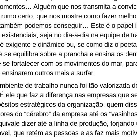
omentos… Alguém que nos transmita a convic
 rumo certo, que nos mostre como fazer melhor
também podemos conseguir… Este é o papel i
 existenciais, seja no dia-a-dia na equipe de t
 é exigente e dinâmico ou, se como diz o poet
ue se equilibra sobre a prancha e ensina os dem
 e se fortalecer com os movimentos do mar, p
nsinarem outros mais a surfar.
ambiente de trabalho nunca foi tão valorizada d
. É ele que faz a diferença nas empresas que 
ósitos estratégicos da organização, quem dis
lores do “cérebro” da empresa até os “vasinhos
quivale dizer até a linha de produção, forjando
vel, que retém as pessoas e as faz mais motiv