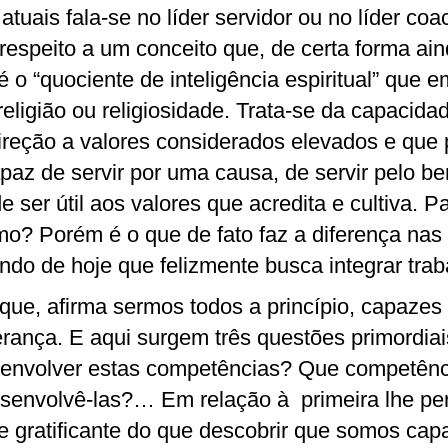
atuais fala-se no líder servidor ou no líder co
respeito a um conceito que, de certa forma ai
 o “quociente de inteligência espiritual” que 
eligião ou religiosidade. Trata-se da capacida
direção a valores considerados elevados e qu
apaz de servir por uma causa, de servir pelo 
e ser útil aos valores que acredita e cultiva. 
mo? Porém é o que de fato faz a diferença na
o de hoje que felizmente busca integrar traba
que, afirma sermos todos a princípio, capazes
rança. E aqui surgem três questões primordiai
senvolver estas competências? Que competênc
senvolvê-las?… Em relação à primeira lhe pe
 e gratificante do que descobrir que somos ca