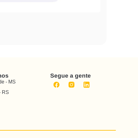
Quem sabe V
Ver artigo
mos
Segue a gente
e - MS
- RS