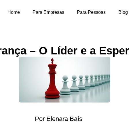
Home
Para Empresas
Para Pessoas
Blog
rança – O Líder e a Espe
Por Elenara Baís