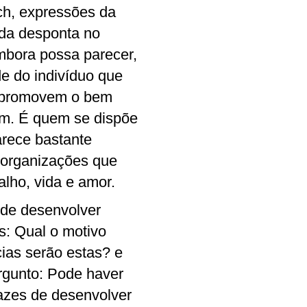
ach, expressões da
nda desponta no
embora possa parecer,
de do indivíduo que
e promovem o bem
bem. É quem se dispõe
Parece bastante
s organizações que
lho, vida e amor.
 de desenvolver
s: Qual o motivo
ias serão estas? e
rgunto: Pode haver
pazes de desenvolver